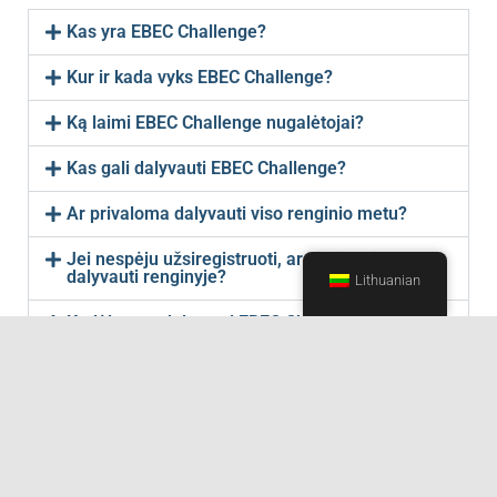
Kas yra EBEC Challenge?
Kur ir kada vyks EBEC Challenge?
Ką laimi EBEC Challenge nugalėtojai?
Kas gali dalyvauti EBEC Challenge?
Ar privaloma dalyvauti viso renginio metu?
Jei nespėju užsiregistruoti, ar visgi galiu
dalyvauti renginyje?
Lithuanian
Kodėl verta dalyvauti EBEC Challenge?
Ar renginys vyks paskaitų metu?
Kas yra Team Design (liet. Inžinerinė užduotis)?
Ką turiu pasiimti ateidamas į varžybas?