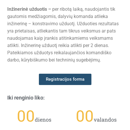
Inžinerinė užduotis
–
per ribotą laiką, naudojantis tik
gautomis medžiagomis, dalyvių komanda atlieka
inžinerinę – konstravimo užduotį. Užduoties rezultatas
yra prietaisas, atliekantis tam tikrus veiksmus ar pats
naudojamas kaip įrankis atitinkamiems veiksmams
atlikti. Inžinerinę užduotį reikia atlikti per 2 dienas.
Pateikiamos užduotys reikalaujančios komandiško
darbo, kūrybiškumo bei techninių sugebėjimų.
Registracijos forma
Iki renginio liko:
00
00
dienos
valandos