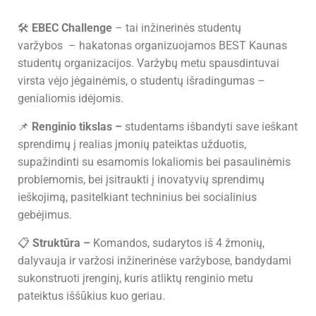
🛠️
EBEC Challenge
– tai inžinerinės studentų
varžybos
–
hakatonas
organizuojamos BEST Kaunas
studentų organizacijos. Varžybų metu spausdintuvai
virsta vėjo jėgainėmis, o studentų išradingumas –
genialiomis idėjomis.
📌
Renginio tikslas
–
studentams išbandyti save ieškant
sprendimų į realias įmonių pateiktas užduotis,
supažindinti su esamomis lokaliomis bei pasaulinėmis
problemomis, bei įsitraukti į inovatyvių sprendimų
ieškojimą, pasitelkiant techninius bei socialinius
gebėjimus.
📋
Struktūra
–
Komandos, sudarytos iš 4 žmonių,
dalyvauja ir varžosi inžinerinėse varžybose, bandydami
sukonstruoti įrenginį, kuris atliktų renginio metu
pateiktus iššūkius kuo geriau.